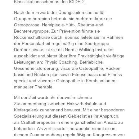
Klassifikationsschemas des ICIDH-2.
Nach dem Erwerb der Übungsleiterscheine für
Gruppentherapien betreute sie mehrere Jahre die
Osteoporose, Hemiplegie-Hüft-, Rheuma-und
Bechterewgruppe. Zur Prävention führte sie
Rückenschulkurse durch, ebenso leitete sie im Rahmen
der Personalarbeit regelmäßig eine Sportgruppe.
Darüber hinaus ist sie als Nordic Walking Instructor
ausgebildet und bietet über ihre Praxistätigkeit vielfältige
Leistungen an: Physio Coaching, Betriebliche
Gesundheitsförderung, viscerale Osteopathie, Rücken
basic und Rücken plus sowie Fitness basic und Fitness
special und viscerale Osteopathie in Kombination mit
manueller Therapie.
Mit der Zeit wurde ihr der weitreichende
Zusammenhang zwischen Halswirbelsäule und
Kiefergelenk zunehmend bewusst. Mit einer besonderen
Spezialisierung auf diesem Gebiet ist es ihr Anspruch,
als Craftatherapeutin in einem ganzheitlichen Ansatz zu
behandeln. Als zertifizierte Therapeutin nimmt sie in
diesem Zusammenhang regelmäßig an Kongressen von