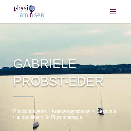
GABRIELE
PROBST-EDER
Praxisinhaberin I Krankengymnastin I Sektorale
Heilpraktikerin für Physiotherapie