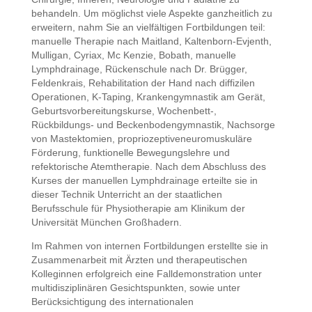
behandeln. Um möglichst viele Aspekte ganzheitlich zu
erweitern, nahm Sie an vielfältigen Fortbildungen teil:
manuelle Therapie nach Maitland, Kaltenborn-Evjenth,
Mulligan, Cyriax, Mc Kenzie, Bobath, manuelle
Lymphdrainage, Rückenschule nach Dr. Brügger,
Feldenkrais, Rehabilitation der Hand nach diffizilen
Operationen, K-Taping, Krankengymnastik am Gerät,
Geburtsvorbereitungskurse, Wochenbett-,
Rückbildungs- und Beckenbodengymnastik, Nachsorge
von Mastektomien, propriozeptiveneuromuskuläre
Förderung, funktionelle Bewegungslehre und
refektorische Atemtherapie. Nach dem Abschluss des
Kurses der manuellen Lymphdrainage erteilte sie in
dieser Technik Unterricht an der staatlichen
Berufsschule für Physiotherapie am Klinikum der
Universität München Großhadern.
Im Rahmen von internen Fortbildungen erstellte sie in
Zusammenarbeit mit Ärzten und therapeutischen
Kolleginnen erfolgreich eine Falldemonstration unter
multidisziplinären Gesichtspunkten, sowie unter
Berücksichtigung des internationalen