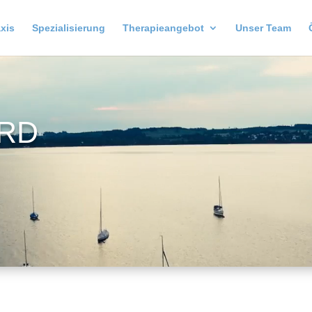
xis
Spezialisierung
Therapieangebot
Unser Team
RD