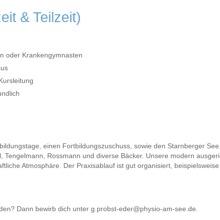
it & Teilzeit)
ten oder Krankengymnasten
aus
Kursleitung
undlich
tbildungstage, einen Fortbildungszuschuss, sowie den Starnberger See, d
idl, Tengelmann, Rossmann und diverse Bäcker. Unsere modern ausgeri
aftliche Atmosphäre. Der Praxisablauf ist gut organisiert, beispiels
werden? Dann bewirb dich unter g.probst-eder@physio-am-see.de.