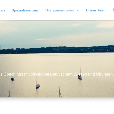
xis
Spezialisierung
Therapieangebot
Unser Team
H
des Coachings mit physiotherapeutischem Wissen und Übungen