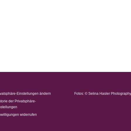
ivatsphäre-Einstellungen ändern
Fotos: © Selina Hasler Photograph
storie der Privatsphäre-
nstellungen
nwilligungen widerrufen